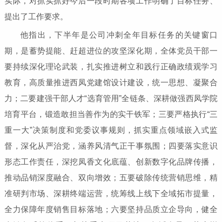
实际，对抓实抓好今后一段时期各项工作明确了目标任务、
提出了工作要求。
他指出，下半年是公司冲刺全年目标任务的关键窗口
期，是蓄势提能、赶超进位的攻坚深化期，全体党员干部一
要持续深化理论武装，扎实推进树立和践行正确政绩观学习
教育，高质量推进西凤党建馆设计建设，统一思想、凝聚合
力；二要建强干部人才“选育管用”全链条、深耕做强西凤学院
培育平台，锻造敢担当善作为的实干铁军；三要严格执行“三
重一大”决策制度和党委议事规则，抓实重点领域嵌入式监
督，深化从严治党，涵养风清气正干事氛围；四要落实意识
形态工作责任，深挖凤香文化底蕴、创新数字化品牌传播，
推动品销深度融合、双向增效；五要破除传统营销思维，精
准研判市场、深耕终端运营，统筹线上线下全域拓市提量，
全力保障年度销售目标落地；六要坚持品质立企导向，健全