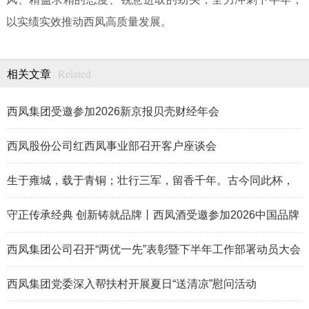
以实绩实效推动西凤高质量发展。
Related
相关文章
西凤集团受邀参加2026新京报贝壳财经年会
西凤股份公司红西凤事业部召开客户座谈会
生于雍城，载于青铜；壮行三军，留香千年。古今同此杯，
岁月共凤香。
守正传承经典 创新铸就品牌丨西凤酒受邀参加2026中国品牌
论坛
西凤集团公司召开“两优一先”表彰暨下半年工作部署动员大会
西凤集团党委深入帮扶村开展夏日“送清凉”慰问活动