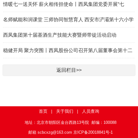
情暖七一送关怀 薪火相传担使命丨西凤集团党委开展“七
一”走访慰问活动
名师赋能和润课堂 三师协同智慧育人 西安市浐灞第十六小学
首届 “和润三师课堂” 教学节活动纪实
西凤集团第十届基酒生产技能大赛暨师带徒活动启动
稳健开局 聚力突围丨西凤股份公司召开第八届董事会第十二
次会议及2025年度股东会
返回栏目>>
首页
|
关于我们
|
人员查询
地址：北京市朝阳区金台西路13号院 邮编：100088
邮箱 scbcxzg@163.com
京ICP备20018841号-1