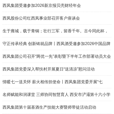
西凤集团受邀参加2026新京报贝壳财经年会
西凤股份公司红西凤事业部召开客户座谈会
生于雍城，载于青铜；壮行三军，留香千年。古今同此杯，
岁月共凤香。
守正传承经典 创新铸就品牌丨西凤酒受邀参加2026中国品牌
论坛
西凤集团公司召开“两优一先”表彰暨下半年工作部署动员大会
西凤集团党委深入帮扶村开展夏日“送清凉”慰问活动
情暖七一送关怀 薪火相传担使命丨西凤集团党委开展“七
一”走访慰问活动
名师赋能和润课堂 三师协同智慧育人 西安市浐灞第十六小学
首届 “和润三师课堂” 教学节活动纪实
西凤集团第十届基酒生产技能大赛暨师带徒活动启动