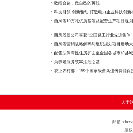
敢闯会创，做自己的英雄
科技引领 创新驱动 打造电力企业科技创新
电网深圳供电局科技创新改革与实践
西凤酒10万吨优质基酒及配套生产项目规
开
西凤股份公司喜获“全国轻工行业先进集体
西凤酒营销战略解码与组织规划项目启动大
配售型保障性住房扩面至全国各城市和县城
为养老服务筑牢法治之基
农业农村部：159个国家级畜禽遗传资源保
保护全覆盖
关于
邮箱 scbcx
版权所