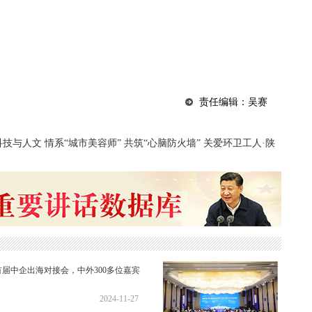
责任编辑：吴赛
科技与人文
情系“城市美容师” 共筑“心脑防火墙” 关爱环卫工人·陕
西省宝鸡天衡健康筛查专项行动启动仪式侧记
届中企出海对接会，中外300多位嘉宾
2024-11-27