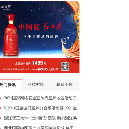
科技财经
精选图片
热门资讯
2021国家网络安全宣传周宝鸡地区活动开
幕式隆重举行
5.19中国旅游日宝鸡分会场活动暨 2021金
台区文化旅游系列活动启动仪式
浙江理工大学打造“四信”团队 助力浙江共
同富裕示范区建设
西北国际中医药产业园高陵中药城 将于