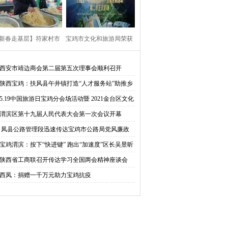
获优秀等次!
新春走基层】符家村市
宝鸡市文化和旅游局荣获
“豆芽大叔”的新春访谈
2021“中国最美四季”优秀
西安市靖边商会第二届第五次理事会顺利召开
陕西宝鸡：扶风县午井镇打造“人才服务站”助推乡
组织单位奖
振兴
5.19中国旅游日宝鸡分会场活动暨 2021金台区文化
游系列活动启动仪式
渭滨区第十九届人民代表大会第一次会议开幕
凤县公路管理段迅速传达宝鸡市公路局党风廉政
作会议精神
宝鸡渭滨：按下“快进键” 跑出“加速度”区长吴昱昕
研辖区企业复工复产情况
陕西省工商联召开传达学习全国两会精神座谈会
西凤：捐赠一千万元助力宝鸡抗疫