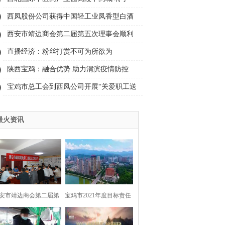
2021年12月18日盛大开市
西凤股份公司获得中国轻工业凤香型白酒
工程技术研究中心认证
西安市靖边商会第二届第五次理事会顺利
召开
直播经济：粉丝打赏不可为所欲为
陕西宝鸡：融合优势 助力渭滨疫情防控
宝鸡市总工会到西凤公司开展“关爱职工送
清凉”活动
最火资讯
安市靖边商会第二届第
宝鸡市2021年度目标责任
五次理事会顺利召开
考核结果出炉，渭滨区荣