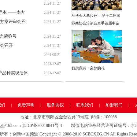
2024-11-27
样本 ——南方
2024-11-27
丝博会大幕拉开： 第十二届国
划方案评审会召
2024-11-27
际商协会洽谈会牵手首届中企
出海对接会，中外300多位嘉宾
”光荣称号
2024-11-27
共赴“长安之约”
会召开
2024-11-27
2024-06-21
2023-12-07
我想我有一朵梦的花
护品种实现活体
2023-12-07
我们
免责声明
服务协议
联系我们
加盟我们
|
|
|
|
|
地址：北京市朝阳区金台西路13号院 邮编：100088
zg@163.com
京ICP备20018841号-1
增值电信业务经营许可证编号：京B2-2
有：创新中国频道 Copyright © 2000-2016 SCBCXZG.CN All Rights Reser