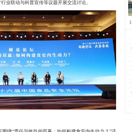
”行业联动与科普宣传等议题开展交流讨论。
【
场
ㆍ
ㆍ
村
ㆍ
旅
ㆍ
ㆍ
工
ㆍ
调
ㆍ
ㆍ
宾围绕“责任与效益的双赢：如何构建食安内生动力？”话