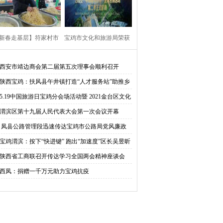
获优秀等次!
新春走基层】符家村市
宝鸡市文化和旅游局荣获
“豆芽大叔”的新春访谈
2021“中国最美四季”优秀
西安市靖边商会第二届第五次理事会顺利召开
陕西宝鸡：扶风县午井镇打造“人才服务站”助推乡
组织单位奖
振兴
5.19中国旅游日宝鸡分会场活动暨 2021金台区文化
游系列活动启动仪式
渭滨区第十九届人民代表大会第一次会议开幕
凤县公路管理段迅速传达宝鸡市公路局党风廉政
作会议精神
宝鸡渭滨：按下“快进键” 跑出“加速度”区长吴昱昕
研辖区企业复工复产情况
陕西省工商联召开传达学习全国两会精神座谈会
西凤：捐赠一千万元助力宝鸡抗疫