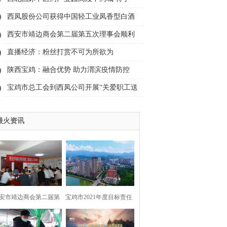
2021年12月18日盛大开市
西凤股份公司获得中国轻工业凤香型白酒
工程技术研究中心认证
西安市靖边商会第二届第五次理事会顺利
召开
直播经济：粉丝打赏不可为所欲为
陕西宝鸡：融合优势 助力渭滨疫情防控
宝鸡市总工会到西凤公司开展“关爱职工送
清凉”活动
最火资讯
安市靖边商会第二届第
宝鸡市2021年度目标责任
五次理事会顺利召开
考核结果出炉，渭滨区荣