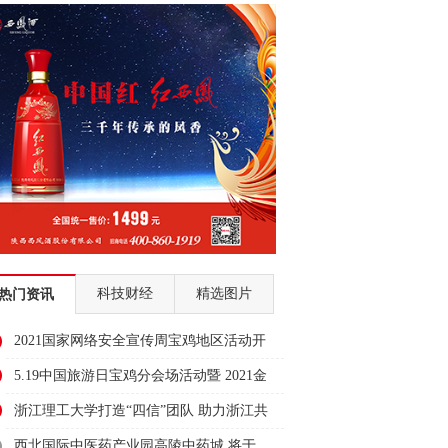
科技财经
精选图片
热门资讯
2021国家网络安全宣传周宝鸡地区活动开
幕式隆重举行
5.19中国旅游日宝鸡分会场活动暨 2021金
台区文化旅游系列活动启动仪式
浙江理工大学打造“四信”团队 助力浙江共
同富裕示范区建设
西北国际中医药产业园高陵中药城 将于