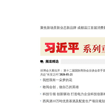
聚焦新场景新业态新品牌 成都温江首届消费
沙龙暨新消费品牌招商推荐会举行
频道精选
丝博会大幕拉开： 第十二届国际商协会洽谈会牵手首
共赴“长安之约”
2026-05-21
我想我有一朵梦的花
敢闯会创，做自己的英雄
科技引领 创新驱动 打造电力企业科技创新
电网深圳供电局科技创新改革与实践
西凤酒10万吨优质基酒及配套生产项目规