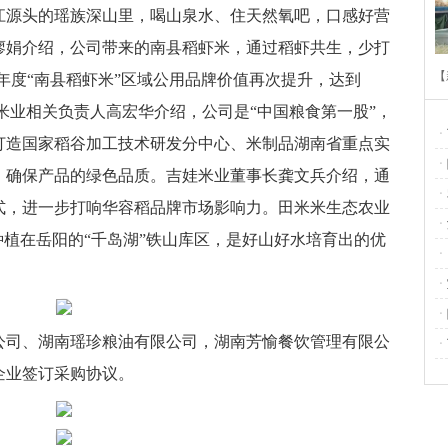
江源头的瑶族深山里，喝山泉水、住天然氧吧，口感好营
廖娟介绍，公司带来的南县稻虾米，通过稻虾共生，少打
【
23年度“南县稻虾米”区域公用品牌价值再次提升，达到
健米业相关负责人高宏华介绍，公司是“中国粮食第一股”，
场
ㆍ
打造国家稻谷加工技术研发分中心、米制品湖南省重点实
ㆍ
，确保产品的绿色品质。吉娃米业董事长龚文兵介绍，通
村
ㆍ
式，进一步打响华容稻品牌市场影响力。田米米生态农业
旅
ㆍ
种植在岳阳的“千岛湖”铁山库区，是好山好水培育出的优
ㆍ
工
ㆍ
调
ㆍ
公司、湖南瑶珍粮油有限公司，湖南芳愉餐饮管理有限公
ㆍ
企业签订采购协议。