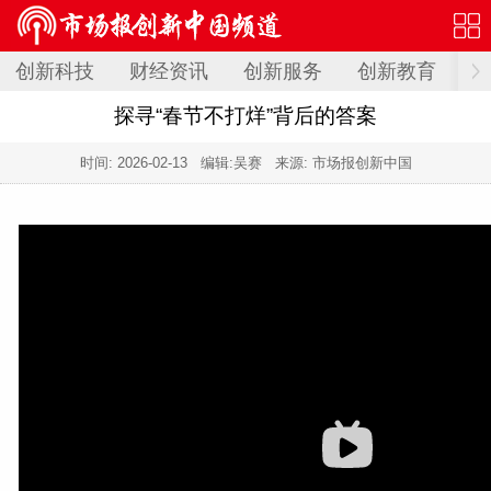
创新科技
财经资讯
创新服务
创新教育
创
探寻“春节不打烊”背后的答案
时间:
2026-02-13
编辑:吴赛 来源: 市场报创新中国