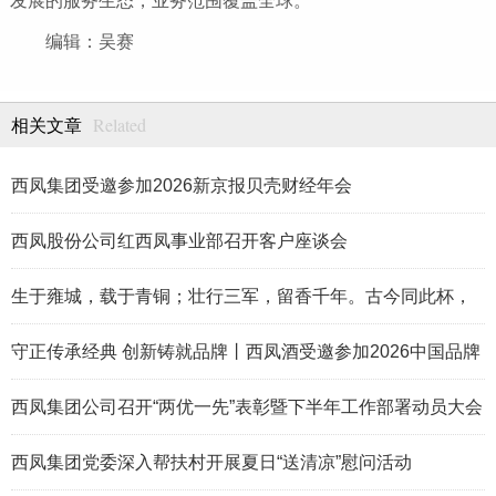
发展的服务生态，业务范围覆盖全球。
编辑：吴赛
Related
相关文章
西凤集团受邀参加2026新京报贝壳财经年会
西凤股份公司红西凤事业部召开客户座谈会
生于雍城，载于青铜；壮行三军，留香千年。古今同此杯，
岁月共凤香。
守正传承经典 创新铸就品牌丨西凤酒受邀参加2026中国品牌
论坛
西凤集团公司召开“两优一先”表彰暨下半年工作部署动员大会
西凤集团党委深入帮扶村开展夏日“送清凉”慰问活动