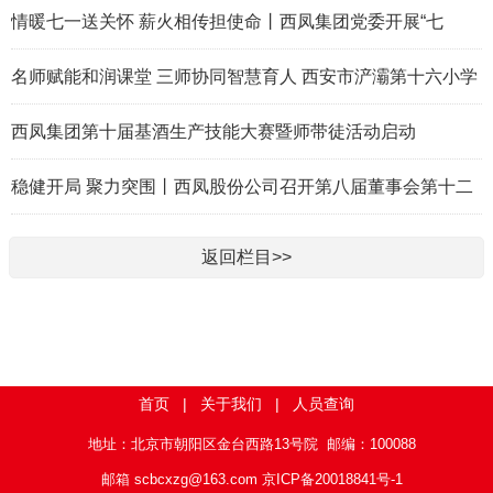
情暖七一送关怀 薪火相传担使命丨西凤集团党委开展“七
一”走访慰问活动
名师赋能和润课堂 三师协同智慧育人 西安市浐灞第十六小学
首届 “和润三师课堂” 教学节活动纪实
西凤集团第十届基酒生产技能大赛暨师带徒活动启动
稳健开局 聚力突围丨西凤股份公司召开第八届董事会第十二
次会议及2025年度股东会
返回栏目>>
首页
|
关于我们
|
人员查询
地址：北京市朝阳区金台西路13号院 邮编：100088
邮箱 scbcxzg@163.com
京ICP备20018841号-1