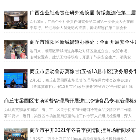
研究麟游县贯彻意见，分析当前县域经济发展形势，安排部...
广西企业社会责任研究会换届 黄绥彪连任第二届
2月28日，广西企业社会责任研究会第二届第一次会员大会在南
宁举行。经过与会人员无记名投票，黄绥彪连任第二届会长，
覃朝勇等当选第二届副会长，李爱友连任第二届秘书长，伍...
商丘市睢阳区新城街道办事处：全面开展安全生产
连日来，睢阳区新城街道办事处对辖区重点企业、农贸市场、
临时安置点、建筑工地等场所，开展了节前安全生产、消防安
全、食品安全、疫情防控和烟花爆竹禁放等综合大检查。...
商丘市启动鲁苏冀豫甘(五省13县市区)政务服务“
2月5日，商丘市梁园区市场监督管理局在局六楼会议室参加了
《鲁苏冀豫甘(五省13县市区)政务服务“跨省通办”合作协议》线
上签约仪式。即日起，我区与鲁苏冀甘四省12县市区的营业...
商丘市梁园区市场监督管理局开展进口冷链食品专项治理检查
为认真贯彻落实国家、省、市、区关于切实加强进口冷链食品疫情防控工作部
署和要求，近日，梁园区市场监管局疫情防控工作专班人员组成检查组，深入
辖区内相关进口冷链食品生产...
商丘市召开2021年冬春季疫情防控首场新闻发布
1月25日，商丘市召开2010年冬春季疫情防控首场新闻发布