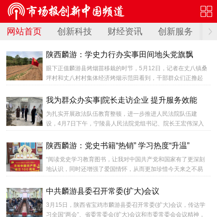
网站首页
创新科技
财经资讯
创新服务
创
陕西麟游：学史力行办实事田间地头党旗飘
眼下正值麟游县烤烟苗移栽的时节，5月12日，记者在丈八镇桑
坪村和丈八村村集体经济烤烟示范田看到，干部群众们正撸起
袖子进行覆膜、打孔、移栽等工作。红色的党旗飘扬在一派繁...
我为群众办实事|院长走访企业 提升服务效能
为扎实开展政法队伍教育整顿，进一步推进人民法院队伍建
设，4月7日下午，宁陵县人民法院党组书记、院长王宏伟深入
到辖区河南天明鸽业有限公司、天牧养殖专业合作社走访调
研，与...
陕西麟游：党史书籍“热销” 学习热度“升温”
“阅读党史学习教育图书，让我对中国共产党和国家有了更深刻
地认识，同时还增强了爱国情怀，从而更加珍惜今天来之不易
的幸福生活。听说新华书店党史系列图书已经上架，我就赶...
中共麟游县委召开常委(扩大)会议
3月15日，陕西省宝鸡市麟游县委召开常委(扩大)会议，传达学
习全国“两会”、省委常委会(扩大)会议和市委常委会会议精神，