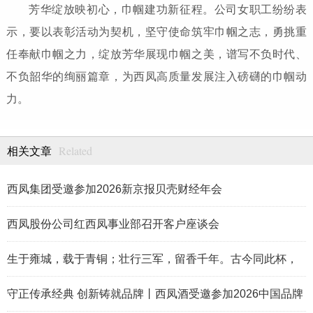
芳华绽放映初心，巾帼建功新征程。公司女职工纷纷表
示，要以表彰活动为契机，坚守使命筑牢巾帼之志，勇挑重
任奉献巾帼之力，绽放芳华展现巾帼之美，谱写不负时代、
不负韶华的绚丽篇章，为西凤高质量发展注入磅礴的巾帼动
力。
Related
相关文章
西凤集团受邀参加2026新京报贝壳财经年会
西凤股份公司红西凤事业部召开客户座谈会
生于雍城，载于青铜；壮行三军，留香千年。古今同此杯，
岁月共凤香。
守正传承经典 创新铸就品牌丨西凤酒受邀参加2026中国品牌