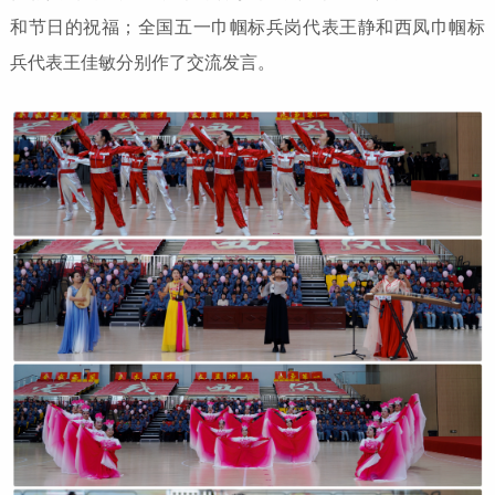
和节日的祝福；全国五一巾帼标兵岗代表王静和西凤巾帼标
兵代表王佳敏分别作了交流发言。