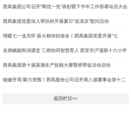
论坛
西凤集团公司召开“两优一先”表彰暨下半年工作部署动员大会
西凤集团党委深入帮扶村开展夏日“送清凉”慰问活动
情暖七一送关怀 薪火相传担使命丨西凤集团党委开展“七
一”走访慰问活动
名师赋能和润课堂 三师协同智慧育人 西安市浐灞第十六小学
首届 “和润三师课堂” 教学节活动纪实
西凤集团第十届基酒生产技能大赛暨师带徒活动启动
稳健开局 聚力突围丨西凤股份公司召开第八届董事会第十二
次会议及2025年度股东会
返回栏目>>