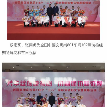
杨宏亮、张周虎为全国巾帼文明岗801车间102班装检组
赠送鲜花和节日祝福