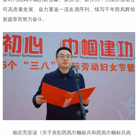
司高质量发展、奋力重返一流名酒序列、续写千年西凤辉煌
新篇章而努力奋斗。
杨宏亮宣读《关于表彰西凤巾帼标兵和西凤巾帼标兵岗