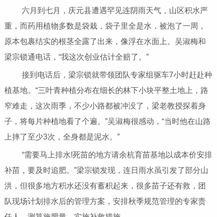
六月到七月，庆元县遭遇罕见连阴雨天气，山区积水严
重，而药用植物多数是袋栽，袋子里全是水，被泡了一周，
原本包裹结实的根茎全露了出来，像浮在水面上。吴淑梅和
梁宗锁通电话，“我这次创业估计全赔了。”
接到电话后，梁宗锁就带领团队专家组驱车7小时赶赴种
植基地。“三叶青种植分布在细长的林下小块平整土地上，路
窄难走，这次雨季，不少小路都被冲没了，梁老教授探着身
子，将每片种植地看了个遍。”吴淑梅很感动，“当时他在山路
上摔了至少3次，全身都是泥水。”
“需要马上排水!死苗的地方请余杭育苗基地以成本价安排
补苗，要及时追肥。”梁宗锁发现，连日雨水虽引发了部分山
洪，但很多地方积水还没有蓄积起来，很多苗子还有救，团
队现场计划排水后的管理方案，安排秋季规范管理的专家责
任人，测算施肥量，实施补救措施。