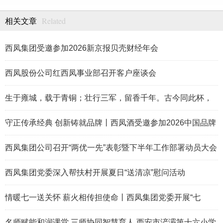
Related
相关文章
西凤集团受邀参加2026新京报贝壳财经年会
西凤股份公司红西凤事业部召开客户座谈会
生于雍城，载于青铜；壮行三军，留香千年。古今同此杯，
岁月共凤香。
守正传承经典 创新铸就品牌丨西凤酒受邀参加2026中国品牌
论坛
西凤集团公司召开“两优一先”表彰暨下半年工作部署动员大会
西凤集团党委深入帮扶村开展夏日“送清凉”慰问活动
情暖七一送关怀 薪火相传担使命丨西凤集团党委开展“七
一”走访慰问活动
名师赋能和润课堂 三师协同智慧育人 西安市浐灞第十六小学