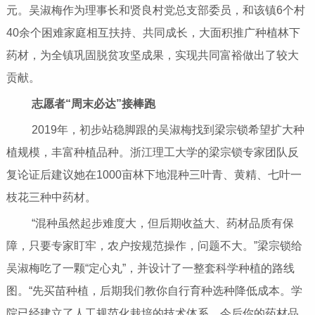
元。吴淑梅作为理事长和贤良村党总支部委员，和该镇6个村
40余个困难家庭相互扶持、共同成长，大面积推广种植林下
药材，为全镇巩固脱贫攻坚成果，实现共同富裕做出了较大
贡献。
志愿者“周末必达”接棒跑
2019年，初步站稳脚跟的吴淑梅找到梁宗锁希望扩大种
植规模，丰富种植品种。浙江理工大学的梁宗锁专家团队反
复论证后建议她在1000亩林下地混种三叶青、黄精、七叶一
枝花三种中药材。
“混种虽然起步难度大，但后期收益大、药材品质有保
障，只要专家盯牢，农户按规范操作，问题不大。”梁宗锁给
吴淑梅吃了一颗“定心丸”，并设计了一整套科学种植的路线
图。“先买苗种植，后期我们教你自行育种选种降低成本。学
院已经建立了人工规范化栽培的技术体系，今后你的药材品