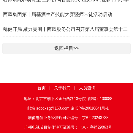
首届 “和润三师课堂” 教学节活动纪实
西凤集团第十届基酒生产技能大赛暨师带徒活动启动
稳健开局 聚力突围丨西凤股份公司召开第八届董事会第十二
次会议及2025年度股东会
返回栏目>>
首页
|
关于我们
|
人员查询
地址：北京市朝阳区金台西路13号院 邮编：100088
邮箱 scbcxzg@163.com
京ICP备20018841号-1
增值电信业务经营许可证编号：京B2-20243738
广播电视节目制作许可证编号：（京）字第29863号