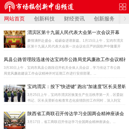
网站首页
创新科技
财经资讯
创新服务
创
渭滨区第十九届人民代表大会第一次会议开幕
豪情满怀赴盛会，砥砺奋进谱新篇。1月15日上午，宝鸡市渭滨
区第十九届人民代表大会第一次会议在庄严的国歌声中隆重开
幕。...
凤县公路管理段迅速传达宝鸡市公路局党风廉政工作会议精神
3月30日上午，宝鸡市凤县公路段召开机关全体人员会议，学习传达了市公路
局党风廉政建设工作会议精神并对近期工作进行安排部署。...
宝鸡渭滨：按下“快进键” 跑出“加速度”区长吴昱
3月25日上午，宝鸡市渭滨区恢复生产生活秩序第一天，区委副
书记、区长吴昱昕在检查常态化疫情防控工作同时，深入到宝
石钢管、宝鸡铁塔、中铁宝桥、凌云电器等4户驻区大企业，
为...
陕西省工商联召开传达学习全国两会精神座谈会
3月17日，省工商联召开传达学习全国两会精神座谈会。...