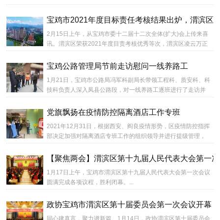
宝鸡市2021年度目标责任考核结果出炉，渭滨区荣
2月15日上午，从宝鸡市委十二届十二次全体(扩大)会上传来喜
讯。渭滨区荣获2021年度目责考核优秀等次，渭滨区凌云万正
高端集成电路板项目、渭滨区步森服饰西北智能生产基地建设
项...
宝鸡公路管理局节前走访慰问一线养路工
1月21日，宝鸡市公路局冯军科副局长带领工程科、质安科、科
技科负责人深入凤县公路段，对一线养路工逐班进行了走访并
送上慰问金。...
党旗飘扬在疫情防控隔离酒店工作专班
2021年12月31日，根据西安、阎良疫情形势，区疫情防控指挥
部决定加强对隔离酒店专班工作的组织领导并进行提级管理，
进一步充实了各专班的工作力量。第六工作专班进驻临潼骊景
酒店...
【聚焦两会】渭滨区第十九届人民代表大会第一次
1月17日上午，宝鸡市渭滨区第十九届人民代表大会第一次会议
圆满完成各项议程，胜利闭幕。...
政协宝鸡市渭滨区第十届委员会第一次会议开幕
同心建真言，聚力谱新篇。1月14日，政协渭滨区第十届委员会